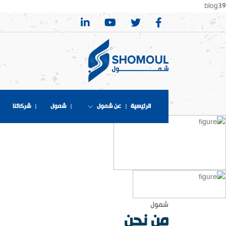
blog39
الرئيسية
عن شمول
شمول
شركائنا
شمول
من نحن