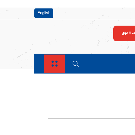
English
لى شمول