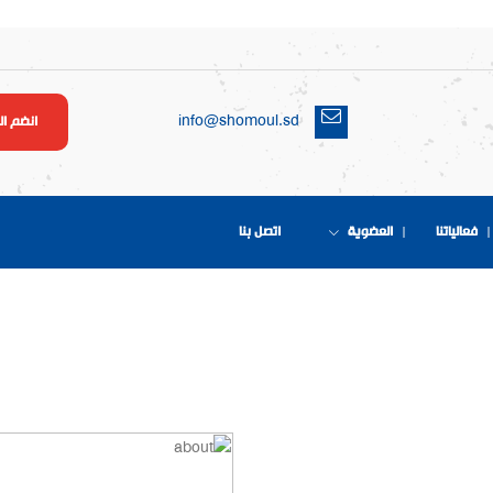
info@shomoul.sd
انضم ا
فعالياتنا
العضوية
اتصل بنا